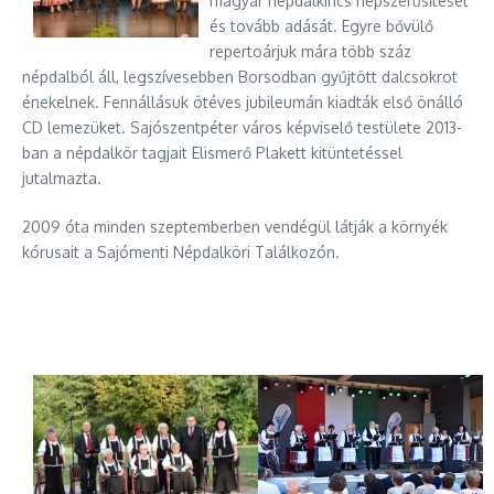
magyar népdalkincs népszerűsítését
és tovább adását. Egyre bővülő
repertoárjuk mára több száz
népdalból áll, legszívesebben Borsodban gyűjtött dalcsokrot
énekelnek. Fennállásuk ötéves jubileumán kiadták első önálló
CD lemezüket. Sajószentpéter város képviselő testülete 2013-
ban a népdalkör tagjait Elismerő Plakett kitüntetéssel
jutalmazta.
2009 óta minden szeptemberben vendégül látják a környék
kórusait a Sajómenti Népdalköri Találkozón.