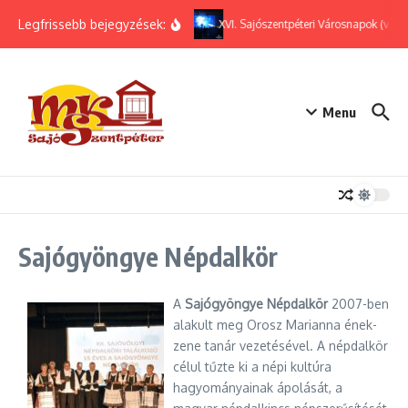
Ugrás a tartalomhoz
Legfrissebb bejegyzések:
XVI. Sajószentpéteri Városnapok (videó
Menu
Sajógyöngye Népdalkör
A
Sajógyöngye Népdalkör
2007-ben
alakult meg Orosz Marianna ének-
zene tanár vezetésével. A népdalkör
célul tűzte ki a népi kultúra
hagyományainak ápolását, a